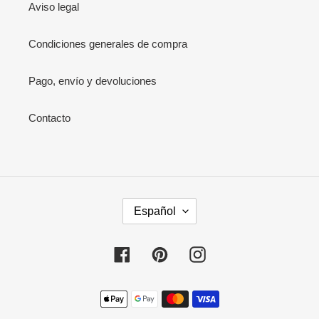
Aviso legal
Condiciones generales de compra
Pago, envío y devoluciones
Contacto
I
Español
D
I
O
Facebook
Pinterest
Instagram
M
A
Métodos
de